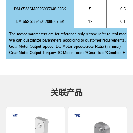
DM-6538SM3525005048-225K
5
0.5
DM-65SS3525012088-67.5K
12
0.1
The motor parameters are for reference only,please refer to real measur
We can customize parameters according to customer requirements.
Gear Motor Output Speed=DC Motor Speed/Gear Ratio ( n=nm/i)
Gear Motor Output Torque=DC Motor Torque*Gear Ratio*Gearbox Efficien
关联产品