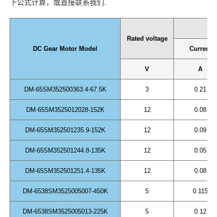
下公式计算，或直接联系我们.
N
Rated voltage
DC Gear Motor Model
Current
V
A
DM-65SM352500363.4-67.5K
3
0.21
DM-65SM3525012028-152K
12
0.08
DM-65SM352501235.9-152K
12
0.09
DM-65SM352501244.8-135K
12
0.05
DM-65SM352501251.4-135K
12
0.08
DM-6538SM3525005007-450K
5
0.115
DM-6538SM3525005013-225K
5
0.12