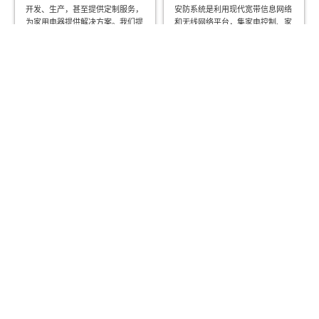
开发、生产，甚至提供定制服务，
安防系统是利用现代宽带信息网络
为家用电器提供解决方案。我们提
和无线网络平台，集家电控制、家
供各种电机以满足家用电器的不
居环境控制、家居安防、信息交
同...
换...
更多 >>
更多 >>
机器人技术
医疗与保健
自动化生产应用中集成了各种执行
DONGMING MOTOR 设计了一系
器和传感器。这些组件的连接和系
列适合医疗保健设备的解决方案。
统调试必须简单快捷。DONGM...
我们提供广泛的工业解...
更多 >>
更多 >>