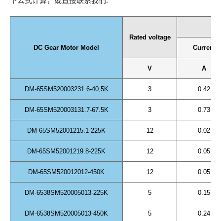
下公式计算，或直接联系我们.
N
Rated voltage
DC Gear Motor Model
Current
V
A
DM-65SM520003231.6-40,5K
3
0.42
DM-65SM520003131.7-67.5K
3
0.73
DM-65SM52001215.1-225K
12
0.02
DM-65SM52001219.8-225K
12
0.05
DM-65SM520012012-450K
12
0.05
DM-6538SM520005013-225K
5
0.15
DM-6538SM520005013-450K
5
0.24