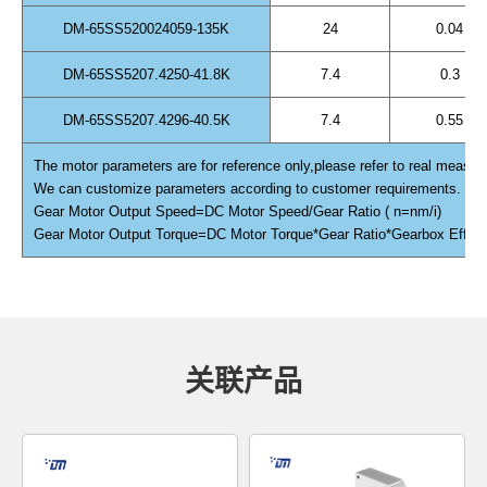
DM-65SS520024059-135K
24
0.04
DM-65SS5207.4250-41.8K
7.4
0.3
DM-65SS5207.4296-40.5K
7.4
0.55
The motor parameters are for reference only,please refer to real measur
We can customize parameters according to customer requirements.
Gear Motor Output Speed=DC Motor Speed/Gear Ratio ( n=nm/i)
Gear Motor Output Torque=DC Motor Torque*Gear Ratio*Gearbox Efficien
关联产品