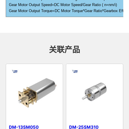
Gear Motor Output Speed=DC Motor Speed/Gear Ratio ( n=nm/i)
Gear Motor Output Torque=DC Motor Torque*Gear Ratio*Gearbox Efficien
关联产品
DM-13SM050
DM-25SM310