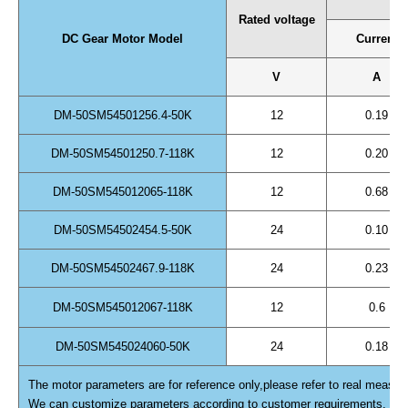
N
Rated voltage
DC Gear Motor Model
Current
V
A
DM-50SM54501256.4-50K
12
0.19
DM-50SM54501250.7-118K
12
0.20
DM-50SM545012065-118K
12
0.68
DM-50SM54502454.5-50K
24
0.10
DM-50SM54502467.9-118K
24
0.23
DM-50SM545012067-118K
12
0.6
DM-50SM545024060-50K
24
0.18
The motor parameters are for reference only,please refer to real measur
We can customize parameters according to customer requirements.