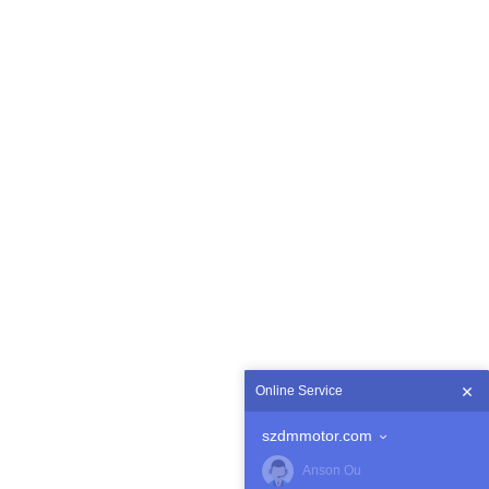
Online Service
szdmmotor.com
Anson Ou