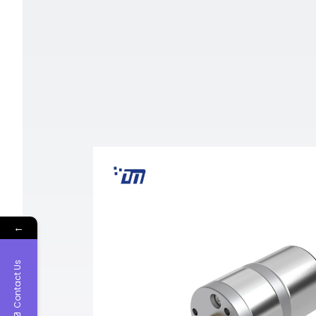
←
Contact Us