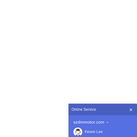
Online Service
szdmmotor.com
Keson Lee