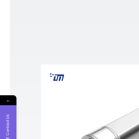
←
Contact Us