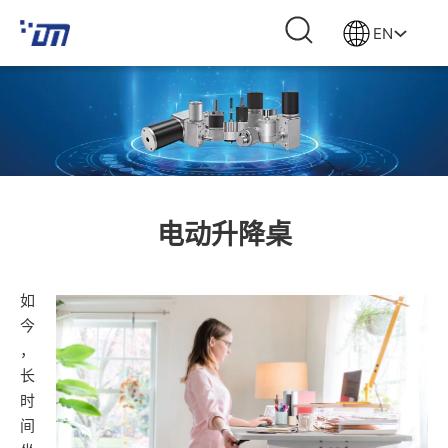
EN
电动升降桌
如
今
，
长
时
间