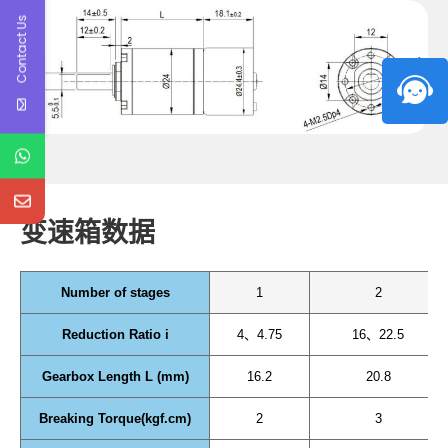
Contact Us
变速箱数据
Number of stages
1
2
Reduction Ratio i
4、4.75
16、22.5
Gearbox Length L (mm)
16.2
20.8
Breaking Torque(kgf.cm)
2
3